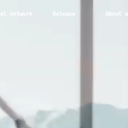
al network
Release
About 